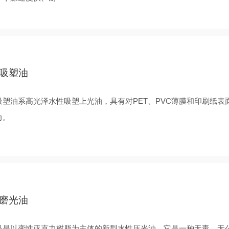
吸塑油
吸塑油系高光泽水性吸塑上光油，具有对PET、PVC薄膜和印刷纸表
力。
磨光油
品是以变性亚克力树脂为主体的新型水性压光油。它是一种无毒、无