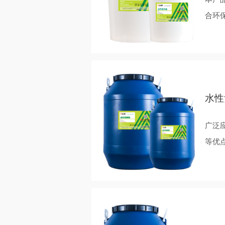
合环
水性
广泛
等优