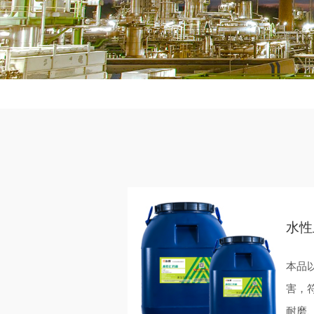
水性
本品
害，
耐磨